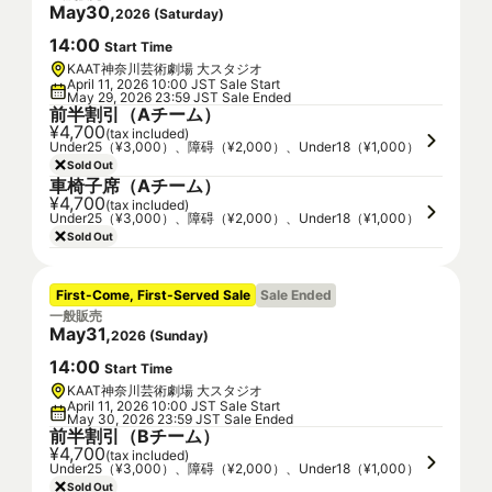
May
30
,
2026
(
Saturday
)
14
:
00
Start Time
KAAT神奈川芸術劇場 大スタジオ
April 11, 2026 10:00 JST Sale Start
May 29, 2026 23:59 JST Sale Ended
前半割引（Aチーム）
¥4,700
(tax included)
Under25（¥3,000）、障碍（¥2,000）、Under18（¥1,000）
Sold Out
車椅子席（Aチーム）
¥4,700
(tax included)
Under25（¥3,000）、障碍（¥2,000）、Under18（¥1,000）
Sold Out
First-Come, First-Served Sale
Sale Ended
一般販売
May
31
,
2026
(
Sunday
)
14
:
00
Start Time
KAAT神奈川芸術劇場 大スタジオ
April 11, 2026 10:00 JST Sale Start
May 30, 2026 23:59 JST Sale Ended
前半割引（Bチーム）
¥4,700
(tax included)
Under25（¥3,000）、障碍（¥2,000）、Under18（¥1,000）
Sold Out