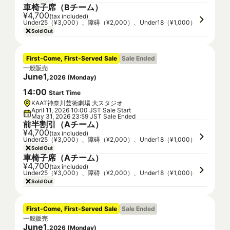
車椅子席（Bチーム）
¥4,700
(tax included)
Under25（¥3,000）、障碍（¥2,000）、Under18（¥1,000）
Sold Out
First-Come, First-Served Sale
Sale Ended
一般販売
June
1
,
2026
(
Monday
)
14
:
00
Start Time
KAAT神奈川芸術劇場 大スタジオ
April 11, 2026 10:00 JST Sale Start
May 31, 2026 23:59 JST Sale Ended
前半割引（Aチーム）
¥4,700
(tax included)
Under25（¥3,000）、障碍（¥2,000）、Under18（¥1,000）
Sold Out
車椅子席（Aチーム）
¥4,700
(tax included)
Under25（¥3,000）、障碍（¥2,000）、Under18（¥1,000）
Sold Out
First-Come, First-Served Sale
Sale Ended
一般販売
June
1
,
2026
(
Monday
)