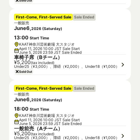
Sold Out
First-Come, First-Served Sale
Sale Ended
一般販売
June
6
,
2026
(
Saturday
)
13
:
00
Start Time
KAAT神奈川芸術劇場 大スタジオ
April 11, 2026 10:00 JST Sale Start
June 5, 2026 23:59 JST Sale Ended
車椅子席（Bチーム）
¥5,200
(tax included)
Under25（¥3,000）、障碍（¥2,000）、Under18（¥1,000）
Sold Out
First-Come, First-Served Sale
Sale Ended
一般販売
June
6
,
2026
(
Saturday
)
18
:
00
Start Time
KAAT神奈川芸術劇場 大スタジオ
April 11, 2026 10:00 JST Sale Start
June 5, 2026 23:59 JST Sale Ended
一般前売（Aチーム）
¥5,200
(tax included)
Under25（¥3,000）、障碍（¥2,000）、Under18（¥1,000）