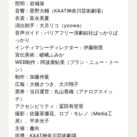
照明：岩城保　　
音響：星野大輔（KAAT神奈川芸術劇場）
衣裳：富永美夏　　
演出助手：大月リコ（yoowa）
音声ガイド：バリアフリー演劇結社ばっかりば
っかり
インティマシーディレクター：伊藤樹里
宣伝美術：嵯峨ふみか　　
WEB制作：阿波屋鮎美（ブラン・ニュー・トー
ン）
制作：加藤仲葉　　
広報：大橋さつき、大川翔子
票券・当日運営：丸山香織（アナログスイッ
チ）
アクセシビリティ：冨田有登里
撮影：佐藤茉優花、ロブ・モレノ（Media工
房）、平井光子
主催：趣向
提携：KAAT神奈川芸術劇場