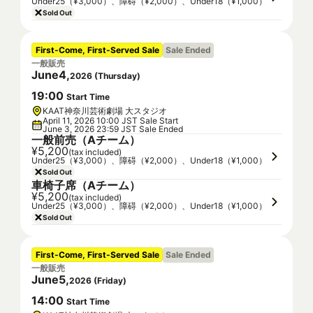
Under25（¥3,000）、障碍（¥2,000）、Under18（¥1,000）
Sold Out
First-Come, First-Served Sale
Sale Ended
一般販売
June
4
,
2026
(
Thursday
)
19
:
00
Start Time
KAAT神奈川芸術劇場 大スタジオ
April 11, 2026 10:00 JST Sale Start
June 3, 2026 23:59 JST Sale Ended
一般前売（Aチーム）
¥5,200
(tax included)
Under25（¥3,000）、障碍（¥2,000）、Under18（¥1,000）
Sold Out
車椅子席（Aチーム）
¥5,200
(tax included)
Under25（¥3,000）、障碍（¥2,000）、Under18（¥1,000）
Sold Out
First-Come, First-Served Sale
Sale Ended
一般販売
June
5
,
2026
(
Friday
)
14
:
00
Start Time